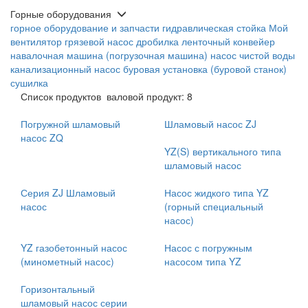
Горные оборудования
горное оборудование и запчасти
гидравлическая стойка
Мой
вентилятор
грязевой насос
дробилка
ленточный конвейер
навалочная машина (погрузочная машина)
насос чистой воды
канализационный насос
буровая установка (буровой станок)
сушилка
Список продуктов
валовой продукт: 8
Погружной шламовый
Шламовый насос ZJ
насос ZQ
YZ(S) вертикального типа
шламовый насос
Серия ZJ Шламовый
Насос жидкого типа YZ
насос
(горный специальный
насос)
YZ газобетонный насос
Насос с погружным
(минометный насос)
насосом типа YZ
Горизонтальный
шламовый насос серии