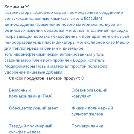
Химикаты
Kатализаторы
Основное сырье
промежуточное соединение
сельскохозяйственные химикаты
смола
flocculant
антиоксиданты
Применение нового материала
полиуретан
резиновых изделий
обработка металлов
пластичная присадка
покрывающая добавка
лекарственный препарат
нейлон сырья
пенообразователь
пластификаторы
молекулярное сито
Масло
для теплопередачи
бензин и дизельное
топливо&нефтехимический
активированный уголь
стабилизатор
Клеи
полипропилен
Водоочиститель
Модификаторы
Новый материал
простой полиэфир
удобрение
пищевые добавки
Список продуктов
валовой продукт: 9
Безионный
Обезжиривающий
полиакриламид (ПАА)
коагулянт
Обесцветирующий агент
Жидкий полимерный
сульфат железа
Твердый полимерный
Полиакриламид
сульфат железа