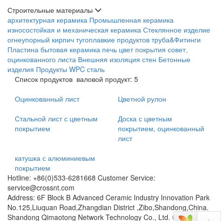
Строительные материалы
архитектурная керамика
Промышленная керамика
износостойкая и механическая керамика
Стеклянное изделие
огнеупорный кирпич
тугоплавкие продуктов
труба&Фитинги
Пластина
бытовая керамика
печь
цвет покрытия совет、
оцинкованного листа
Внешняя изоляция стен
Бетонные
изделия
Продукты WPC
сталь
Список продуктов
валовой продукт: 5
Оцинкованный лист
Цветной рулон
Стальной лист с цветным
Доска с цветным
покрытием
покрытием, оцинкованный
лист
катушка с алюминиевым
покрытием
Hotline: +86(0)533-6281668 Customer Service:
service@crossnt.com
Address: 6F Block B Advanced Ceramic Industry Innovation Park
No.125,Liuquan Road,Zhangdian District ,Zibo,Shandong,China.
Shandong Qimaotong Network Technology Co., Ltd. © Qimaotong