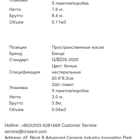
5 пакетов/коробка
Нетто
7.6 кг.
Брутто
8.4 кг.
Объём
0.11м3
Позиции
Пространственные маски
Бренд
Баоце
Стандарт
Q/BZ05-2020
Цвет: белые,
Спецификация
нестерильные
20.6*8.2см
2Шт./пакет
Упаковка
5 пакетов/коробка
Нетто
3.0 кг.
Брутто
3.8кг.
Объём
0.04м3
Hotline: +86(0)533-6281668 Customer Service:
service@crossnt.com
Address: 6F Block B Advanced Ceramic Industry Innovation Park