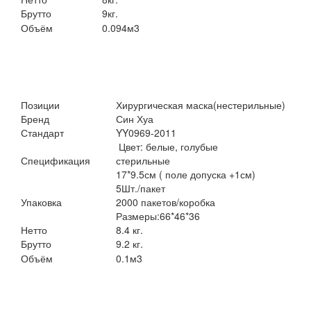
Брутто
9кг.
Объём
0.094м
3
Позиции
Хирургическая маска(нестерильные)
Бренд
Син Хуа
Стандарт
YY0969-2011
Цвет: белые, голубые
Спецификация
стерильные
17*9.5см ( поле допуска +1см)
5Шт./пакет
Упаковка
2000 пакетов/коробка
Размеры:66*46*36
Нетто
8.4 кг.
Брутто
9.2 кг.
Объём
0.1м3