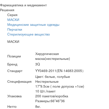
Фармацевтика и медикамент
Решения
Серия
МАСКИ
Медицинские защитные одежды
Перчатки
Cтерилизующее вещество
МАСКИ
Хирургическая
Позиции
маска(нестерильные)
Бренд
3Q
Стандарт
YY0469-2011(EN-14683:2005
）
Цвет: белые, голубые
Спецификация
Нестерильные
17*9.5см ( поле допуска +1см)
10 Шт./пакет
Упаковка
200 пакетов/коробка
Размеры:66*46*36
Нетто
8кг.