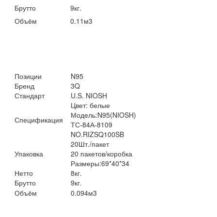
Брутто
9кг.
Объём
0.11м
3
Позиции
N95
Бренд
3Q
Стандарт
U.S. NIOSH
Цвет: белые
Модель:N95(NIOSH)
Спецификация
ТС-84А-8109
NO.RIZSQ100SB
20Шт./пакет
Упаковка
20 пакетов/коробка
Размеры:69*40*34
Нетто
8кг.
Брутто
9кг.
Объём
0.094м
3