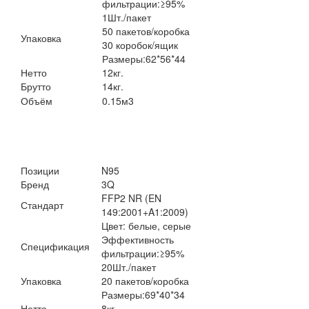
фильтрации:
≥
95%
1Шт./пакет
50 пакетов/коробка
Упаковка
30 коробок/ящик
Размеры:62*56*44
Нетто
12кг.
Брутто
14кг.
Объём
0.15м
3
Позиции
N95
Бренд
3Q
FFP2 NR (EN
Стандарт
149:2001+A1:2009)
Цвет: белые, серые
Эффективность
Спецификация
фильтрации:
≥
95%
20Шт./пакет
Упаковка
20 пакетов/коробка
Размеры:69*40*34
Нетто
8кг.