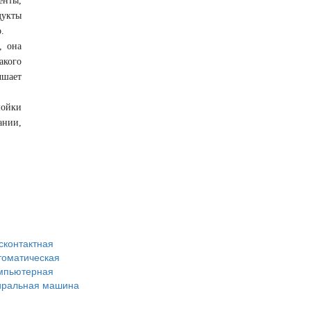
енты,
дукты
.
, она
акого
чшает
мойки
ании,
сконтактная
томатическая
мпьютерная
иральная машина