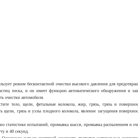
льзует режим бесконтактной очистки высокого давления для предотвра
астиц песка, и он имеет функцию автоматического обнаружения и за
сть очистки автомобиля.
стите тело, щели, фетальные колокола, жир, грязь, грязь и поверхно
ть щели, грязь и узлы плодного колокола, явление загущения поверхно
асно статистике испытаний, промывка шасси, промывка распылением и оч
ту и 40 секунд.