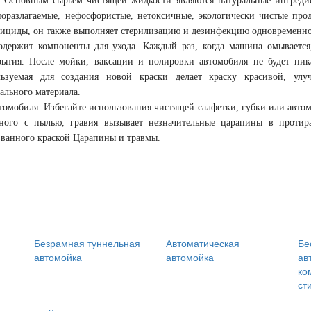
. Основным сырьем чистящей жидкости являются натуральные ингреди
иоразлагаемые, нефосфористые, нетоксичные, экологически чистые про
ерициды, он также выполняет стерилизацию и дезинфекцию одновременно
держит компоненты для ухода. Каждый раз, когда машина омывается
рытия. После мойки, ваксации и полировки автомобиля не будет ник
ьзуемая для создания новой краски делает краску красивой, улу
ального материала.
томобиля. Избегайте использования чистящей салфетки, губки или авто
нного с пылью, гравия вызывает незначительные царапины в протир
званного краской Царапины и травмы.
Безрамная туннельная
Автоматическая
Бе
автомойка
автомойка
ав
ко
ст