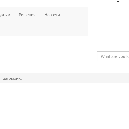
укции
Решения
Новости
я автомойка