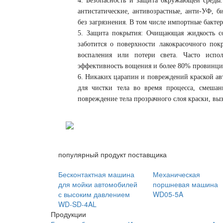
4. Безопасность и защита окружающей среды
антистатические, антивозрастные, анти-УФ, б
без загрязнения. В том числе импортные бакт
5.
Защита покрытия
: Очищающая жидкость со
заботится о поверхности лакокрасочного пок
воспаления или потери света. Часто испол
эффективность вощения и более 80% провинци
6. Никаких царапин и повреждений краской ав
для чистки тела во время процесса, смеша
повреждение тела прозрачного слоя краски, вы
популярный продукт поставщика
Бесконтактная машина
Механическая
для мойки автомобилей
поршневая машина
с высоким давлением
WD05-5A
WD-SD-4AL
Продукции