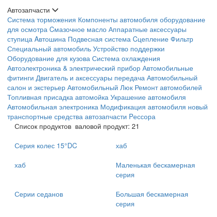
Автозапчасти
Система торможения
Компоненты автомобиля
оборудование
для осмотра
Cмазочное масло
Аппаратные аксессуары
ступица
Aвтошина
Подвесная система
Cцепление
Фильтр
Специальный автомобиль
Устройство поддержки
Оборудование для кузова
Система охлаждения
Автоэлектроника & электрический прибор
Автомобильные
фитинги
Двигатель и аксессуары
передача
Автомобильный
салон и экстерьер
Автомобильный Люк
Ремонт автомобилей
Топливная присадка
автомойка
Украшение автомобиля
Автомобильная электроника
Модификация автомобиля
новый
транспортные средства
автозапчасти
Pессора
Список продуктов
валовой продукт: 21
Серия колес 15°DC
хаб
хаб
Маленькая бескамерная
серия
Серии седанов
Большая бескамерная
серия