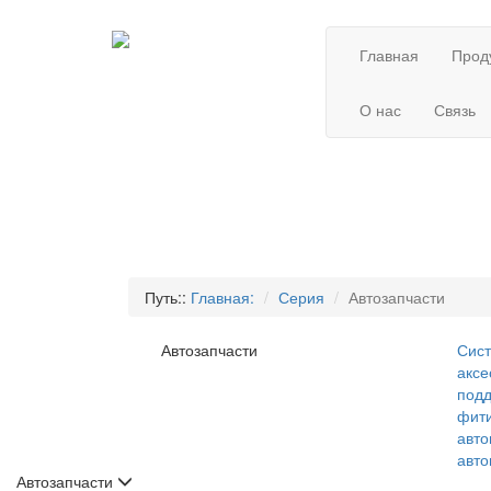
Главная
Прод
О нас
Связь
Путь::
Главная:
Серия
Автозапчасти
Автозапчасти
Сис
аксе
под
фит
авт
авт
Автозапчасти