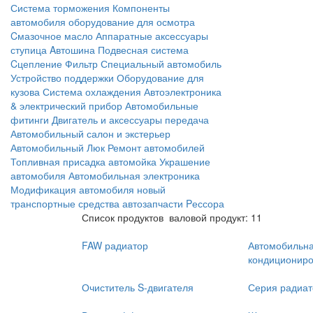
Система торможения
Компоненты
автомобиля
оборудование для осмотра
Cмазочное масло
Аппаратные аксессуары
ступица
Aвтошина
Подвесная система
Cцепление
Фильтр
Специальный автомобиль
Устройство поддержки
Оборудование для
кузова
Система охлаждения
Автоэлектроника
& электрический прибор
Автомобильные
фитинги
Двигатель и аксессуары
передача
Автомобильный салон и экстерьер
Автомобильный Люк
Ремонт автомобилей
Топливная присадка
автомойка
Украшение
автомобиля
Автомобильная электроника
Модификация автомобиля
новый
транспортные средства
автозапчасти
Pессора
Список продуктов
валовой продукт: 11
FAW радиатор
Автомобильна
кондициониро
Очиститель S-двигателя
Серия радиат