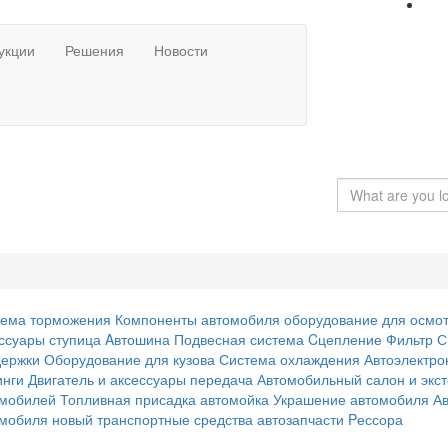
укции
Решения
Новости
тема торможения
Компоненты автомобиля
оборудование для осмо
ссуары
ступица
Aвтошина
Подвесная система
Cцепление
Фильтр
С
держки
Оборудование для кузова
Система охлаждения
Автоэлектро
инги
Двигатель и аксессуары
передача
Автомобильный салон и экс
омобилей
Топливная присадка
автомойка
Украшение автомобиля
А
омобиля
новый транспортные средства
автозапчасти
Pессора