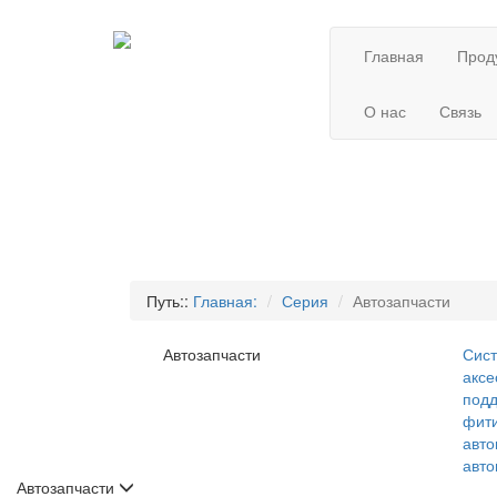
Главная
Прод
О нас
Связь
Путь::
Главная:
Серия
Автозапчасти
Автозапчасти
Сис
аксе
под
фит
авт
авт
Автозапчасти