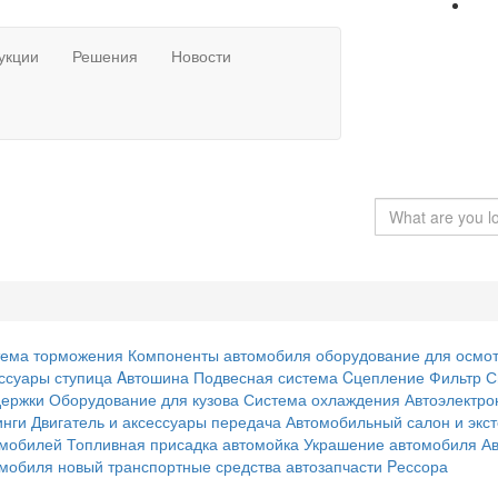
укции
Решения
Новости
тема торможения
Компоненты автомобиля
оборудование для осмо
ссуары
ступица
Aвтошина
Подвесная система
Cцепление
Фильтр
С
держки
Оборудование для кузова
Система охлаждения
Автоэлектро
инги
Двигатель и аксессуары
передача
Автомобильный салон и экс
омобилей
Топливная присадка
автомойка
Украшение автомобиля
А
омобиля
новый транспортные средства
автозапчасти
Pессора