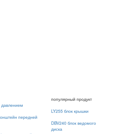
популярный продукт
д давлением
LY255 блок крышки
ронштейн передней
DBV240 блок ведомого
диска