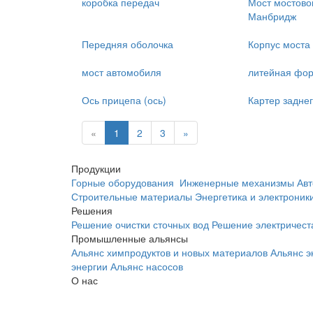
коробка передач
Мост мостово
Манбридж
Передняя оболочка
Корпус моста
мост автомобиля
литейная фо
Ось прицепа (ось)
Картер заднег
«
1
2
3
»
Продукции
Горные оборудования
Инженерные механизмы
Авт
Строительные материалы
Энергетика и электроник
Решения
Решение очистки сточных вод
Решение электричест
Промышленные альянсы
Альянс химпродуктов и новых материалов
Альянс э
энергии
Альянс насосов
О нас