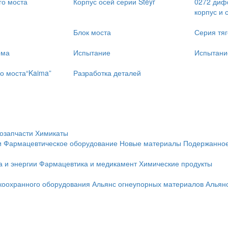
го моста
Корпус осей серии Steyr
0272 диф
корпус и 
Блок моста
Серия тя
рма
Испытание
Испытан
о моста“Kaima”
Разработка деталей
озапчасти
Химикаты
и
Фармацевтическое оборудование
Новые материалы
Подержанное
а и энергии
Фармацевтика и медикамент
Химические продукты
коохранного оборудования
Альянс огнеупорных материалов
Альян