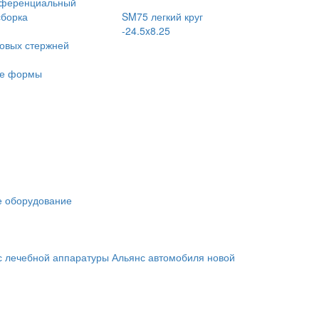
ференциальный
сборка
SM75 легкий круг
-24.5x8.25
говых стержней
ие формы
 оборудование
с лечебной аппаратуры
Альянс автомобиля новой