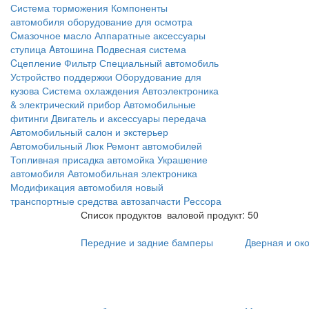
Система торможения
Компоненты
автомобиля
оборудование для осмотра
Cмазочное масло
Аппаратные аксессуары
ступица
Aвтошина
Подвесная система
Cцепление
Фильтр
Специальный автомобиль
Устройство поддержки
Оборудование для
кузова
Система охлаждения
Автоэлектроника
& электрический прибор
Автомобильные
фитинги
Двигатель и аксессуары
передача
Автомобильный салон и экстерьер
Автомобильный Люк
Ремонт автомобилей
Топливная присадка
автомойка
Украшение
автомобиля
Автомобильная электроника
Модификация автомобиля
новый
транспортные средства
автозапчасти
Pессора
Список продуктов
валовой продукт: 50
Передние и задние бамперы
Дверная и ок