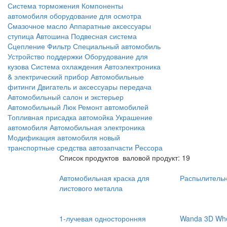
Система торможения
Компоненты
автомобиля
оборудование для осмотра
Cмазочное масло
Аппаратные аксессуары
ступица
Aвтошина
Подвесная система
Cцепление
Фильтр
Специальный автомобиль
Устройство поддержки
Оборудование для
кузова
Система охлаждения
Автоэлектроника
& электрический прибор
Автомобильные
фитинги
Двигатель и аксессуары
передача
Автомобильный салон и экстерьер
Автомобильный Люк
Ремонт автомобилей
Топливная присадка
автомойка
Украшение
автомобиля
Автомобильная электроника
Модификация автомобиля
новый
транспортные средства
автозапчасти
Pессора
Список продуктов
валовой продукт: 19
Автомобильная краска для
Распылительн
листового металла
1-лучевая односторонняя
Wanda 3D Whee