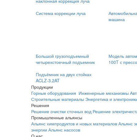
наклонная коррекция луча
Система коррекции луча
Автомобильн
машина
Большой грузоподъемный
Модель автом
четырехстоечный подъемник
100T с пресс
Подъёмник на двух стойках
ACLZ-3.2AT
Продукции
Горные оборудования
Инженерные механизмы
Авт
Строительные материалы
Энергетика и электроник
Решения
Решение очистки сточных вод
Решение электричест
Промышленные альянсы
Альянс химпродуктов и новых материалов
Альянс э
энергии
Альянс насосов
О нас