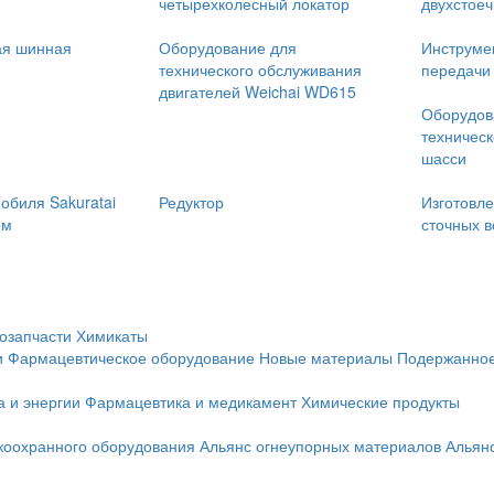
четырехколесный локатор
двухстое
ая шинная
Оборудование для
Инструме
технического обслуживания
передачи
двигателей Weichai WD615
Оборудов
техническ
шасси
обиля Sakuratai
Редуктор
Изготовле
ом
сточных в
озапчасти
Химикаты
и
Фармацевтическое оборудование
Новые материалы
Подержанное
а и энергии
Фармацевтика и медикамент
Химические продукты
коохранного оборудования
Альянс огнеупорных материалов
Альян