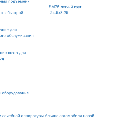
чный подъемник
SM75 легкий круг
нты быстрой
-24.5x8.25
ание для
ого обслуживания
ние ската для
од
 оборудование
с лечебной аппаратуры
Альянс автомобиля новой