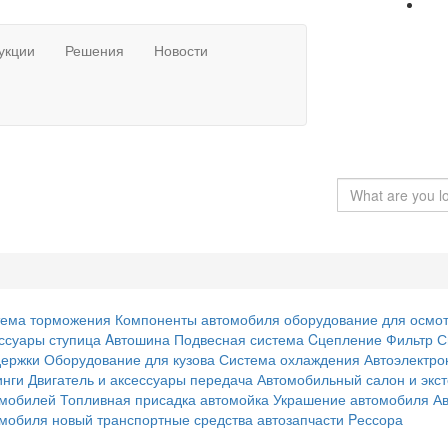
укции
Решения
Новости
тема торможения
Компоненты автомобиля
оборудование для осмо
ссуары
ступица
Aвтошина
Подвесная система
Cцепление
Фильтр
С
держки
Оборудование для кузова
Система охлаждения
Автоэлектро
инги
Двигатель и аксессуары
передача
Автомобильный салон и экс
омобилей
Топливная присадка
автомойка
Украшение автомобиля
А
омобиля
новый транспортные средства
автозапчасти
Pессора