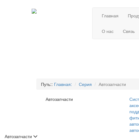
Главная
Прод
О нас
Связь
Путь::
Главная:
Серия
Автозапчасти
Автозапчасти
Сис
аксе
под
фит
авт
авт
Автозапчасти