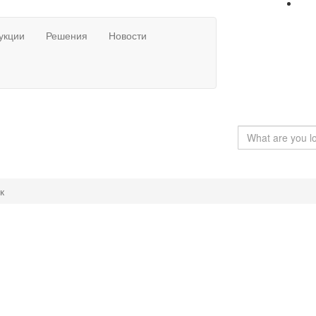
укции
Решения
Новости
к