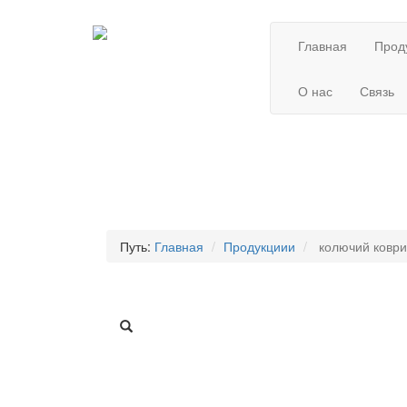
Главная
Прод
О нас
Связь
Путь:
Главная
Продукциии
колючий коври