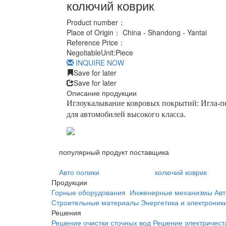
колючий коврик
Product number：
Place of Origin：
China - Shandong - Yantai
Reference Price：
Negotiable
Unit:
Piece
INQUIRE NOW
Save for later
Save for later
Описание продукции
Иглоукалывание ковровых покрытий: Игла-пе
для автомобилей высокого класса.
популярный продукт поставщика
Авто полики
колючий коврик
Продукции
Горные оборудования
Инженерные механизмы
Авт
Строительные материалы
Энергетика и электроник
Решения
Решение очистки сточных вод
Решение электричест