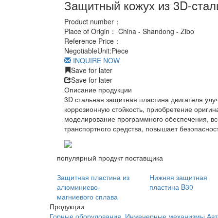
Защитный кожух из 3D-стал
Product number：
Place of Origin：
China - Shandong - Zibo
Reference Price：
Negotiable
Unit:
Piece
INQUIRE NOW
Save for later
Save for later
Описание продукции
3D стальная защитная пластина двигателя улуч
коррозионную стойкость, приобретение оригин
моделирование программного обеспечения, вс
транспортного средства, повышает безопасност
популярный продукт поставщика
Защитная пластина из
Нижняя защитная
алюминиево-
пластина B30
магниевого сплава
Продукции
Горные оборудования
Инженерные механизмы
Авт