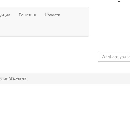
укции
Решения
Новости
х из 3D-стали