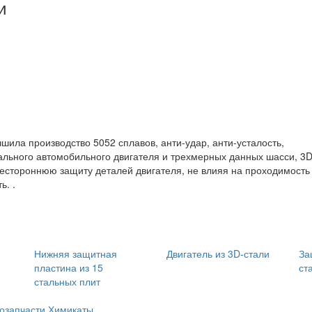
и
шила производство 5052 сплавов, анти-удар, анти-усталость,
ального автомобильного двигателя и трехмерных данных шасси, 3D
естороннюю защиту деталей двигателя, не влияя на проходимость
ь. .
Нижняя защитная
Двигатель из 3D-стали
За
пластина из 15
ст
стальных плит
озапчасти
Химикаты