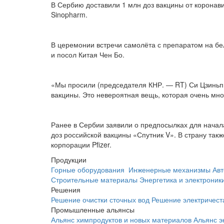
В Сербию доставили 1 млн доз вакцины от корона
Sinopharm.
В церемонии встречи самолёта с препаратом на бе
и посол Китая Чен Бо.
«Мы просили (председателя КНР. — RT) Си Цзиньпи
вакцины. Это невероятная вещь, которая очень мн
Ранее в Сербии заявили о предпосылках для начал
доз российской вакцины «Спутник V». В страну та
корпорации Pfizer.
Продукции
Горные оборудования
Инженерные механизмы
Авт
Строительные материалы
Энергетика и электроник
Решения
Решение очистки сточных вод
Решение электричест
Промышленные альянсы
Альянс химпродуктов и новых материалов
Альянс э