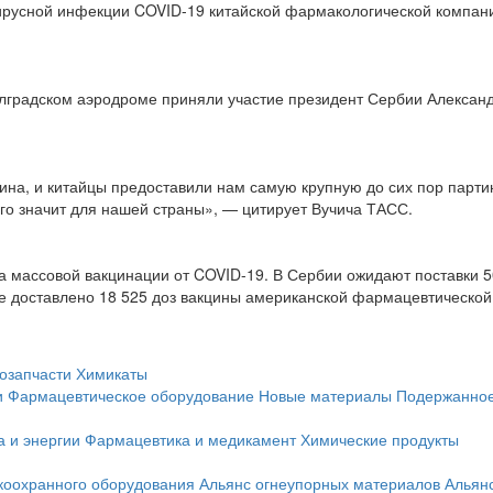
вирусной инфекции COVID-19 китайской фармакологической компан
лградском аэродроме приняли участие президент Сербии Алексан
на, и китайцы предоставили нам самую крупную до сих пор парт
ого значит для нашей страны», — цитирует Вучича ТАСС.
а массовой вакцинации от COVID-19. В Сербии ожидают поставки 5
кже доставлено 18 525 доз вакцины американской фармацевтической
озапчасти
Химикаты
и
Фармацевтическое оборудование
Новые материалы
Подержанное
а и энергии
Фармацевтика и медикамент
Химические продукты
коохранного оборудования
Альянс огнеупорных материалов
Альян