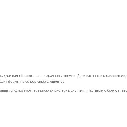
жидком виде бесцветная прозрачная и тягучая. Делится на три состояния жид
одит формы на основе спроса клиентов.
оянии используется передвижная цистерна цист или пластиковую бочку, в тве