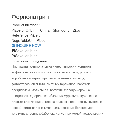
Ферпопатрин
Product number：
Place of Origin：
China - Shandong - Zibo
Reference Price：
Negotiable
Unit:
Piece
INQUIRE NOW
Save for later
Save for later
Описание продукции
Пистициды ферпопатрина имеют высокий контроль
эффекта на хлопок против хлопковой совки, розового
коробочного червя, красного паутинного клеща,
фитофторозной гнили, листных тараканов, бабочек-
вредителей, мотыльков, восточных плодожорок на
плодоносных деревьях, яблочных муравьев, куколок на
листьях хлопчатника, клеща красного плодового, грушевых
вошей, виноградных муравьев, овощных белокрылок
тепличных, репных бабочек, капустных молей, колорадских