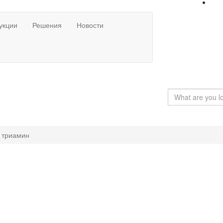
укции
Решения
Новости
 триамин