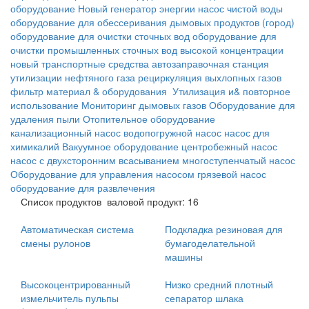
оборудование
Новый генератор энергии
насос чистой воды
оборудование для обессеривания дымовых продуктов
(город)
оборудование для очистки сточных вод
оборудование для
очистки промышленных сточных вод высокой концентрации
новый транспортные средства
автозаправочная станция
утилизации нефтяного газа
рециркуляция выхлопных газов
фильтр материал & оборудования
Утилизация и& повторное
использование
Мониторинг дымовых газов
Оборудование для
удаления пыли
Отопительное оборудование
канализационный насос
водопогружной насос
насос для
химикалий
Вакуумное оборудование
центробежный насос
насос с двухсторонним всасыванием
многоступенчатый насос
Оборудование для управления насосом
грязевой насос
оборудование для развлечения
Список продуктов
валовой продукт: 16
Автоматическая система
Подкладка резиновая для
смены рулонов
бумагоделательной
машины
Высокоцентрированный
Низко средний плотный
измельчитель пульпы
сепаратор шлака