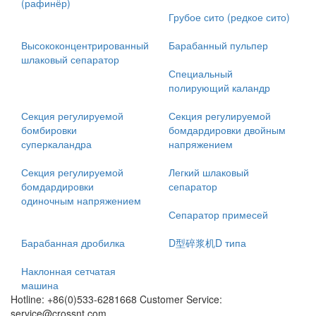
(рафинёр)
Грубое сито (редкое сито)
Высококонцентрированный
Барабанный пульпер
шлаковый сепаратор
Специальный
полирующий каландр
Секция регулируемой
Секция регулируемой
бомбировки
бомдардировки двойным
суперкаландра
напряжением
Секция регулируемой
Легкий шлаковый
бомдардировки
сепаратор
одиночным напряжением
Сепаратор примесей
Барабанная дробилка
D型碎浆机D типа
Наклонная сетчатая
машина
Hotline: +86(0)533-6281668 Customer Service:
service@crossnt.com