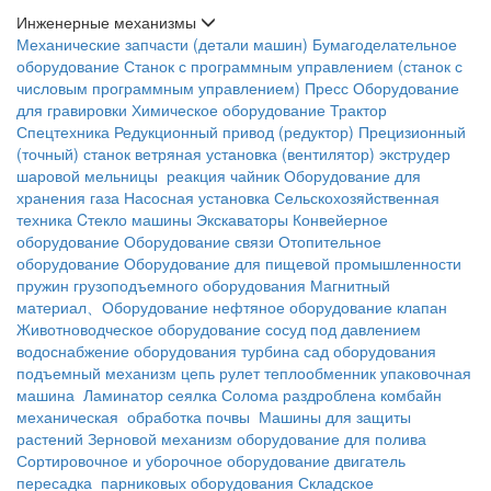
Инженерные механизмы
Механические запчасти (детали машин)
Бумагоделательное
оборудование
Станок с программным управлением (станок с
числовым программным управлением)
Пресс
Оборудование
для гравировки
Химическое оборудование
Трактор
Спецтехника
Редукционный привод (редуктор)
Прецизионный
(точный) станок
ветряная установка (вентилятор)
экструдер
шаровой мельницы
реакция чайник
Оборудование для
хранения газа
Насосная установка
Сельскохозяйственная
техника
Cтекло машины
Экскаваторы
Конвейерное
оборудование
Оборудование связи
Отопительное
оборудование
Оборудование для пищевой промышленности
пружин
грузоподъемного оборудования
Магнитный
материал、Оборудование
нефтяное оборудование
клапан
Животноводческое оборудование
сосуд под давлением
водоснабжение оборудования
турбина
сад оборудования
подъемный механизм
цепь
рулет
теплообменник
упаковочная
машина
Ламинатор
сеялка
Солома раздроблена
комбайн
механическая обработка почвы
Машины для защиты
растений
Зерновой механизм
оборудование для полива
Сортировочное и уборочное оборудование
двигатель
пересадка
парниковых оборудования
Складское