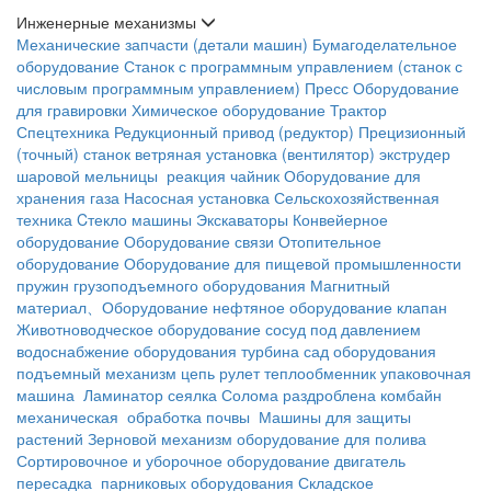
Инженерные механизмы
Механические запчасти (детали машин)
Бумагоделательное
оборудование
Станок с программным управлением (станок с
числовым программным управлением)
Пресс
Оборудование
для гравировки
Химическое оборудование
Трактор
Спецтехника
Редукционный привод (редуктор)
Прецизионный
(точный) станок
ветряная установка (вентилятор)
экструдер
шаровой мельницы
реакция чайник
Оборудование для
хранения газа
Насосная установка
Сельскохозяйственная
техника
Cтекло машины
Экскаваторы
Конвейерное
оборудование
Оборудование связи
Отопительное
оборудование
Оборудование для пищевой промышленности
пружин
грузоподъемного оборудования
Магнитный
материал、Оборудование
нефтяное оборудование
клапан
Животноводческое оборудование
сосуд под давлением
водоснабжение оборудования
турбина
сад оборудования
подъемный механизм
цепь
рулет
теплообменник
упаковочная
машина
Ламинатор
сеялка
Солома раздроблена
комбайн
механическая обработка почвы
Машины для защиты
растений
Зерновой механизм
оборудование для полива
Сортировочное и уборочное оборудование
двигатель
пересадка
парниковых оборудования
Складское