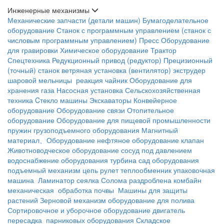
Инженерные механизмы
Механические запчасти (детали машин)
Бумагоделательное
оборудование
Станок с программным управлением (станок с
числовым программным управлением)
Пресс
Оборудование
для гравировки
Химическое оборудование
Трактор
Спецтехника
Редукционный привод (редуктор)
Прецизионный
(точный) станок
ветряная установка (вентилятор)
экструдер
шаровой мельницы
реакция чайник
Оборудование для
хранения газа
Насосная установка
Сельскохозяйственная
техника
Cтекло машины
Экскаваторы
Конвейерное
оборудование
Оборудование связи
Отопительное
оборудование
Оборудование для пищевой промышленности
пружин
грузоподъемного оборудования
Магнитный
материал、Оборудование
нефтяное оборудование
клапан
Животноводческое оборудование
сосуд под давлением
водоснабжение оборудования
турбина
сад оборудования
подъемный механизм
цепь
рулет
теплообменник
упаковочная
машина
Ламинатор
сеялка
Солома раздроблена
комбайн
механическая обработка почвы
Машины для защиты
растений
Зерновой механизм
оборудование для полива
Сортировочное и уборочное оборудование
двигатель
пересадка
парниковых оборудования
Складское