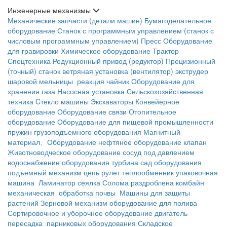
Инженерные механизмы
Механические запчасти (детали машин)
Бумагоделательное
оборудование
Станок с программным управлением (станок с
числовым программным управлением)
Пресс
Оборудование
для гравировки
Химическое оборудование
Трактор
Спецтехника
Редукционный привод (редуктор)
Прецизионный
(точный) станок
ветряная установка (вентилятор)
экструдер
шаровой мельницы
реакция чайник
Оборудование для
хранения газа
Насосная установка
Сельскохозяйственная
техника
Cтекло машины
Экскаваторы
Конвейерное
оборудование
Оборудование связи
Отопительное
оборудование
Оборудование для пищевой промышленности
пружин
грузоподъемного оборудования
Магнитный
материал、Оборудование
нефтяное оборудование
клапан
Животноводческое оборудование
сосуд под давлением
водоснабжение оборудования
турбина
сад оборудования
подъемный механизм
цепь
рулет
теплообменник
упаковочная
машина
Ламинатор
сеялка
Солома раздроблена
комбайн
механическая обработка почвы
Машины для защиты
растений
Зерновой механизм
оборудование для полива
Сортировочное и уборочное оборудование
двигатель
пересадка
парниковых оборудования
Складское