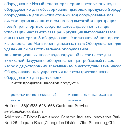
оборудование
Новый генератор энергии
насос чистой воды
оборудование для обессеривания дымовых продуктов
(город)
оборудование для очистки сточных вод
оборудование для
очистки промышленных сточных вод высокой концентрации
новый транспортные средства
автозаправочная станция
утилизации нефтяного газа
рециркуляция выхлопных газов
фильтр материал & оборудования
Утилизация и& повторное
использование
Мониторинг дымовых газов
Оборудование для
удаления пыли
Отопительное оборудование
канализационный насос
водопогружной насос
насос для
химикалий
Вакуумное оборудование
центробежный насос
насос с двухсторонним всасыванием
многоступенчатый насос
Оборудование для управления насосом
грязевой насос
оборудование для развлечения
Список продуктов
валовой продукт: 2
проволочно-волочильный
машина для нанесения
станок
пленки
Hotline: +86(0)533-6281668 Customer Service:
service@crossnt.com
Address: 6F Block B Advanced Ceramic Industry Innovation Park
No.125,Liuquan Road,Zhangdian District ,Zibo,Shandong,China.