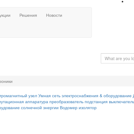
укции
Решения
Новости
роники
тромагнитный узел
Умная сеть электроснабжения & оборудование
утационная аппаратура
преобразователь
подстанция
выключател
удование солнечной энергии
Водомер
изолятор