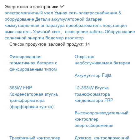
Энергетика и электроники
электромагнитный узел
Умная сеть электроснабжения &
оборудование
Детали аккумуляторной батареи
коммутационная аппаратура
преобразователь
подстанция
выключатель
Уличный свет、освещение
кабель
Оборудование
солнечной энергии
Водомер
изолятор
Список продуктов
валовой продукт: 14
Фиксированная
Открытая
герметичная батарея с
необслуживаемая батарея
фиксированным типом
Аккумулятор Fujia
363kV FRP
12-363kV Втулка
Конденсаторная втулка
трансформатора
трансформатора
конденсатора FRP
(фарфоровая куртка)
Высокопроизводительный
контроллер
энергосбережения
Трехфазный контроллер
Дозатор, контролирующий