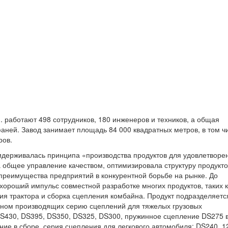
d. работают 498 сотрудников, 180 инженеров и техников, а общая
аней. Завод занимает площадь 84 000 квадратных метров, в том ч
ров.
идерживалась принципа «производства продуктов для удовлетворе
 общее управление качеством, оптимизировала структуру продукто
преимущества предприятий в конкурентной борьбе на рынке. До
роший импульс совместной разработке многих продуктов, таких к
ия трактора и сборка сцепления комбайна. Продукт подразделяетс
овном производящих серию сцеплений для тяжелых грузовых
DS430, DS395, DS350, DS325, DS300, пружинное сцепление DS275 
ие в сборе, серия сцепления для легкового автомобиля: DS240, 1