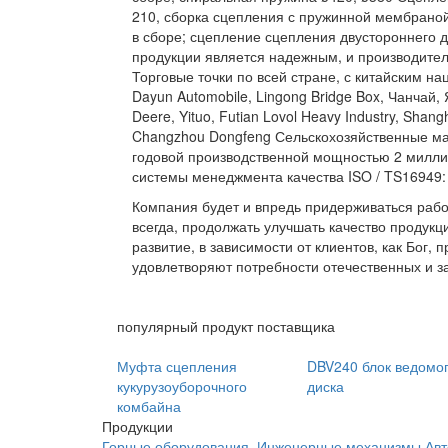
210, сборка сцепления с пружинной мембраной 
в сборе; сцепление сцепления двустороннего д
продукции является надежным, и производитель
Торговые точки по всей стране, с китайским на
Dayun Automobile, Lingong Bridge Box, Чанчай,
Deere, Yituo, Futian Lovol Heavy Industry, Shan
Changzhou Dongfeng Сельскохозяйственные ма
годовой производственной мощностью 2 милл
системы менеджмента качества ISO / TS16949:
Компания будет и впредь придерживаться рабочих
всегда, продолжать улучшать качество продукц
развитие, в зависимости от клиентов, как Бог
удовлетворяют потребности отечественных и за
популярный продукт поставщика
Муфта сцепления
DBV240 блок ведомо
кукурузоуборочного
диска
комбайна
Продукции
Горные оборудования
Инженерные механизмы
Авт