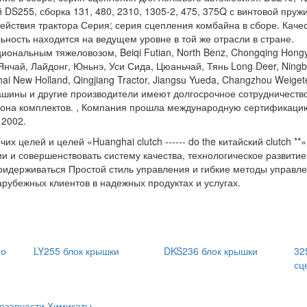
DS255, сборка 131, 480, 2310, 1305-2, 475, 375Q с винтовой пруж
ействия трактора Серия; серия сцепления комбайна в сборе. Каче
ность находится на ведущем уровне в той же отрасли в стране.
циональным тяжеловозом, Beiqi Futian, North Benz, Chongqing Hong
 Янчай, Лайдонг, Юньнэ, Уси Сида, Цюаньчай, Тянь Long Deer, Ning
ghai New Holland, Qingjiang Tractor, Jiangsu Yueda, Changzhou Weiget
шины и другие производители имеют долгосрочное сотрудничество
иона комплектов. , Компания прошла международную сертификаци
 2002.
 целей и целей «Huanghai clutch ------ do the китайский clutch **»,
ии и совершенствовать систему качества, технологическое развитие
, придерживаться Простой стиль управления и гибкие методы управл
рубежных клиентов в надежных продуктах и услугах.
го
LY255 блок крышки
DKS236 блок крышки
32
сц
озапчасти
Химикаты