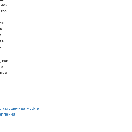
иной
ство
yan,
bo
e,
 с
ю
 как
 и
ения
5 катушечная муфта
епления