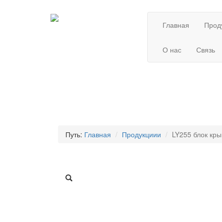
Главная
Прод
О нас
Связь
Путь:
Главная
Продукциии
LY255 блок кр