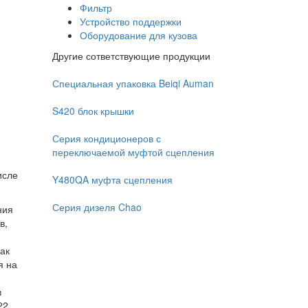
Фильтр
Устройство поддержки
Оборудование для кузова
Другие сответствующие продукции
Специальная упаковка Beiqi Auman
S420 блок крышки
Серия кондиционеров с
переключаемой муфтой сцепления
исле
Y480QA муфта сцепления
Серия дизеля Chao
ния
в,
ак
я на
в
22,