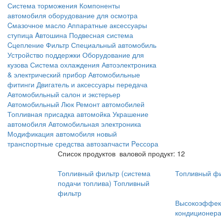
Система торможения
Компоненты
автомобиля
оборудование для осмотра
Cмазочное масло
Аппаратные аксессуары
ступица
Aвтошина
Подвесная система
Cцепление
Фильтр
Специальный автомобиль
Устройство поддержки
Оборудование для
кузова
Система охлаждения
Автоэлектроника
& электрический прибор
Автомобильные
фитинги
Двигатель и аксессуары
передача
Автомобильный салон и экстерьер
Автомобильный Люк
Ремонт автомобилей
Топливная присадка
автомойка
Украшение
автомобиля
Автомобильная электроника
Модификация автомобиля
новый
транспортные средства
автозапчасти
Pессора
Список продуктов
валовой продукт: 12
Топливный фильтр (система
Топливный ф
подачи топлива) Топливный
фильтр
Высокоэффек
кондиционер