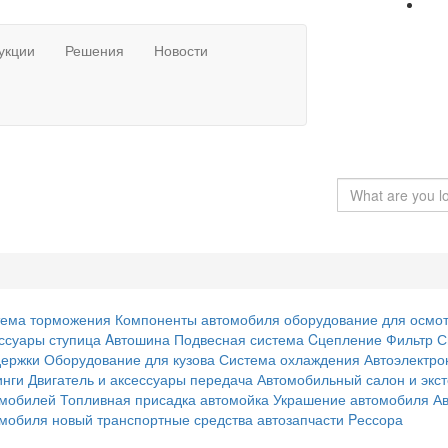
укции
Решения
Новости
тема торможения
Компоненты автомобиля
оборудование для осмо
ссуары
ступица
Aвтошина
Подвесная система
Cцепление
Фильтр
С
держки
Оборудование для кузова
Система охлаждения
Автоэлектро
инги
Двигатель и аксессуары
передача
Автомобильный салон и экс
омобилей
Топливная присадка
автомойка
Украшение автомобиля
А
омобиля
новый транспортные средства
автозапчасти
Pессора