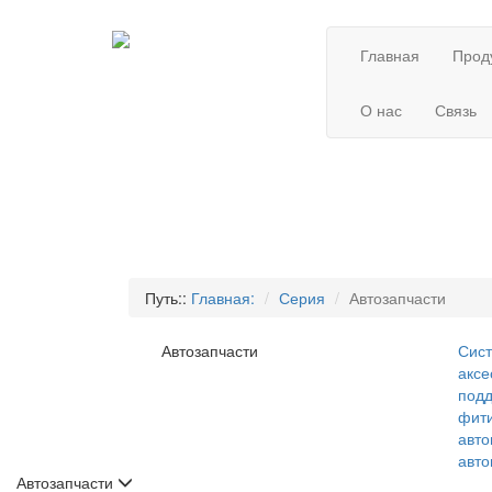
Главная
Прод
О нас
Связь
Путь::
Главная:
Серия
Автозапчасти
Автозапчасти
Сис
аксе
под
фит
авт
авт
Автозапчасти