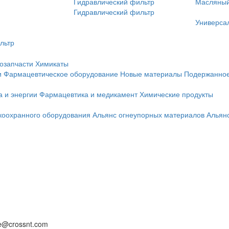
Гидравлический фильтр
Масляный
Гидравлический фильтр
Универса
льтр
озапчасти
Химикаты
и
Фармацевтическое оборудование
Новые материалы
Подержанное
а и энергии
Фармацевтика и медикамент
Химические продукты
коохранного оборудования
Альянс огнеупорных материалов
Альян
ce@crossnt.com