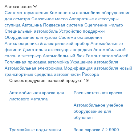
Автозапчасти
Система торможения
Компоненты автомобиля
оборудование
для осмотра
Cмазочное масло
Аппаратные аксессуары
ступица
Aвтошина
Подвесная система
Cцепление
Фильтр
Специальный автомобиль
Устройство поддержки
Оборудование для кузова
Система охлаждения
Автоэлектроника & электрический прибор
Автомобильные
фитинги
Двигатель и аксессуары
передача
Автомобильный
салон и экстерьер
Автомобильный Люк
Ремонт автомобилей
Топливная присадка
автомойка
Украшение автомобиля
Автомобильная электроника
Модификация автомобиля
новый
транспортные средства
автозапчасти
Pессора
Список продуктов
валовой продукт: 19
Автомобильная краска для
Распылительная краска
листового металла
Автомобильное учебное
оборудование для
обучения
Трамвайные подъемники
Зона окраски ZD-9900