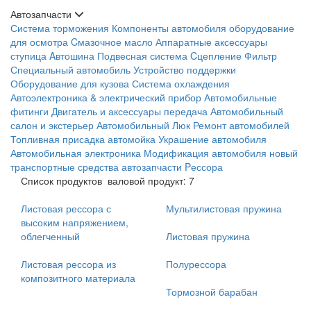
Автозапчасти
Система торможения
Компоненты автомобиля
оборудование
для осмотра
Cмазочное масло
Аппаратные аксессуары
ступица
Aвтошина
Подвесная система
Cцепление
Фильтр
Специальный автомобиль
Устройство поддержки
Оборудование для кузова
Система охлаждения
Автоэлектроника & электрический прибор
Автомобильные
фитинги
Двигатель и аксессуары
передача
Автомобильный
салон и экстерьер
Автомобильный Люк
Ремонт автомобилей
Топливная присадка
автомойка
Украшение автомобиля
Автомобильная электроника
Модификация автомобиля
новый
транспортные средства
автозапчасти
Pессора
Список продуктов
валовой продукт: 7
Листовая рессора с
Мультилистовая пружина
высоким напряжением,
облегченный
Листовая пружина
Листовая рессора из
Полурессора
композитного материала
Тормозной барабан