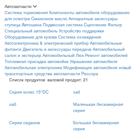
Автозапчасти
Система торможения
Компоненты автомобиля
оборудование
для осмотра
Cмазочное масло
Аппаратные аксессуары
ступица
Aвтошина
Подвесная система
Cцепление
Фильтр
Специальный автомобиль
Устройство поддержки
Оборудование для кузова
Система охлаждения
Автоэлектроника & электрический прибор
Автомобильные
фитинги
Двигатель и аксессуары
передача
Автомобильный
салон и экстерьер
Автомобильный Люк
Ремонт автомобилей
Топливная присадка
автомойка
Украшение автомобиля
Автомобильная электроника
Модификация автомобиля
новый
транспортные средства
автозапчасти
Pессора
Список продуктов
валовой продукт: 21
Серия колес 15°DC
хаб
хаб
Маленькая бескамерная
серия
Серии седанов
Большая бескамерная
серия