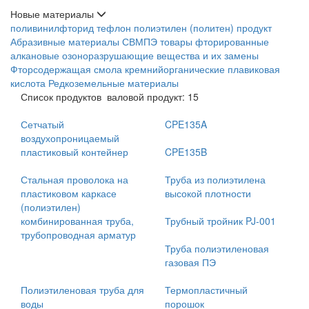
Новые материалы
поливинилфторид
тефлон
полиэтилен (политен) продукт
Абразивные материалы
СВМПЭ товары
фторированные
алкановые озоноразрушающие вещества и их замены
Фторсодержащая смола
кремнийорганические
плавиковая
кислота
Редкоземельные материалы
Список продуктов
валовой продукт: 15
Сетчатый
CPE135A
воздухопроницаемый
пластиковый контейнер
CPE135B
Стальная проволока на
Труба из полиэтилена
пластиковом каркасе
высокой плотности
(полиэтилен)
комбинированная труба,
Трубный тройник PJ-001
трубопроводная арматур
Труба полиэтиленовая
газовая ПЭ
Полиэтиленовая труба для
Термопластичный
воды
порошок