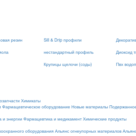
овая резин
Sill & Drip профили
Декоратив
мола
нестандартный профиль
Диоксид т
Крупицы щелочи (соды)
Пвх водо
озапчасти
Химикаты
и
Фармацевтическое оборудование
Новые материалы
Подержанное
а и энергии
Фармацевтика и медикамент
Химические продукты
коохранного оборудования
Альянс огнеупорных материалов
Альян