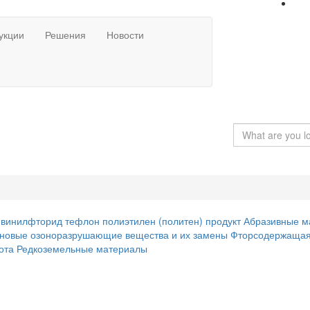
укции
Решения
Новости
ивинилфторид
тефлон
полиэтилен (политен) продукт
Абразивные м
новые озоноразрушающие вещества и их замены
Фторсодержащая
лота
Редкоземельные материалы