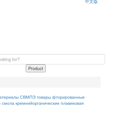
中文版
Product
атериалы
СВМПЭ товары
фторированные
 смола
кремнийорганические
плавиковая