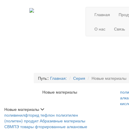
Главная
Прод
О нас
Связь
Путь::
Главная:
Серия
Новые материалы
Новые материалы
пол
алка
кис
Новые материалы
поливинилфторид
тефлон
полиэтилен
(политен) продукт
Абразивные материалы
СВМПЭ товары
фторированные алкановые