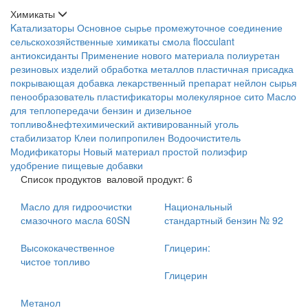
Химикаты
Kатализаторы
Основное сырье
промежуточное соединение
сельскохозяйственные химикаты
смола
flocculant
антиоксиданты
Применение нового материала
полиуретан
резиновых изделий
обработка металлов
пластичная присадка
покрывающая добавка
лекарственный препарат
нейлон сырья
пенообразователь
пластификаторы
молекулярное сито
Масло
для теплопередачи
бензин и дизельное
топливо&нефтехимический
активированный уголь
стабилизатор
Клеи
полипропилен
Водоочиститель
Модификаторы
Новый материал
простой полиэфир
удобрение
пищевые добавки
Список продуктов
валовой продукт: 6
Масло для гидроочистки
Национальный
смазочного масла 60SN
стандартный бензин № 92
Высококачественное
Глицерин:
чистое топливо
Глицерин
Метанол