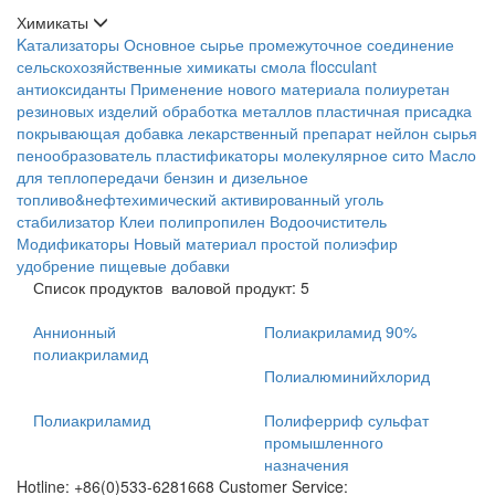
Химикаты
Kатализаторы
Основное сырье
промежуточное соединение
сельскохозяйственные химикаты
смола
flocculant
антиоксиданты
Применение нового материала
полиуретан
резиновых изделий
обработка металлов
пластичная присадка
покрывающая добавка
лекарственный препарат
нейлон сырья
пенообразователь
пластификаторы
молекулярное сито
Масло
для теплопередачи
бензин и дизельное
топливо&нефтехимический
активированный уголь
стабилизатор
Клеи
полипропилен
Водоочиститель
Модификаторы
Новый материал
простой полиэфир
удобрение
пищевые добавки
Список продуктов
валовой продукт: 5
Аннионный
Полиакриламид 90%
полиакриламид
Полиалюминийхлорид
Полиакриламид
Полиферриф сульфат
промышленного
назначения
Hotline: +86(0)533-6281668 Customer Service: