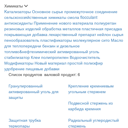
Химикаты
Kатализаторы
Основное сырье
промежуточное соединение
сельскохозяйственные химикаты
смола
flocculant
антиоксиданты
Применение нового материала
полиуретан
резиновых изделий
обработка металлов
пластичная присадка
покрывающая добавка
лекарственный препарат
нейлон сырья
пенообразователь
пластификаторы
молекулярное сито
Масло
для теплопередачи
бензин и дизельное
топливо&нефтехимический
активированный уголь
стабилизатор
Клеи
полипропилен
Водоочиститель
Модификаторы
Новый материал
простой полиэфир
удобрение
пищевые добавки
Список продуктов
валовой продукт: 6
Гранулированный
Крепление кремниевым
активированный уголь для
угольным стержнем
защиты
Подвесной стержень из
карбида кремния
Защитная трубка
Радиальный углеродистый
термопары
стержень