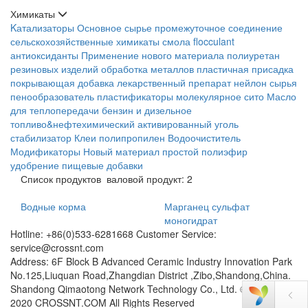
Химикаты
Kатализаторы
Основное сырье
промежуточное соединение
сельскохозяйственные химикаты
смола
flocculant
антиоксиданты
Применение нового материала
полиуретан
резиновых изделий
обработка металлов
пластичная присадка
покрывающая добавка
лекарственный препарат
нейлон сырья
пенообразователь
пластификаторы
молекулярное сито
Масло
для теплопередачи
бензин и дизельное
топливо&нефтехимический
активированный уголь
стабилизатор
Клеи
полипропилен
Водоочиститель
Модификаторы
Новый материал
простой полиэфир
удобрение
пищевые добавки
Список продуктов
валовой продукт: 2
Водные корма
Марганец сульфат
моногидрат
Hotline: +86(0)533-6281668 Customer Service:
service@crossnt.com
Address: 6F Block B Advanced Ceramic Industry Innovation Park
No.125,Liuquan Road,Zhangdian District ,Zibo,Shandong,China.
Shandong Qimaotong Network Technology Co., Ltd. © Qimaotong
2020 CROSSNT.COM All Rights Reserved