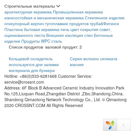
Строительные материалы
архитектурная керамика
Промышленная керамика
износостойкая и механическая керамика
Стеклянное изделие
огнеупорный кирпич
тугоплавкие продуктов
труба&Фитинги
Пластина
бытовая керамика
печь
цвет покрытия совет、
оцинкованного листа
Внешняя изоляция стен
Бетонные
изделия
Продукты WPC
сталь
Список продуктов
валовой продукт: 2
Кольцевой охладитель
Серия волокон силиката
используется для заливки
магния
материала для бункера
Hotline: +86(0)533-6281668 Customer Service:
service@crossnt.com
Address: 6F Block B Advanced Ceramic Industry Innovation Park
No.125,Liuquan Road,Zhangdian District ,Zibo,Shandong,China.
Shandong Qimaotong Network Technology Co., Ltd. © Qimaotong
2020 CROSSNT.COM All Rights Reserved