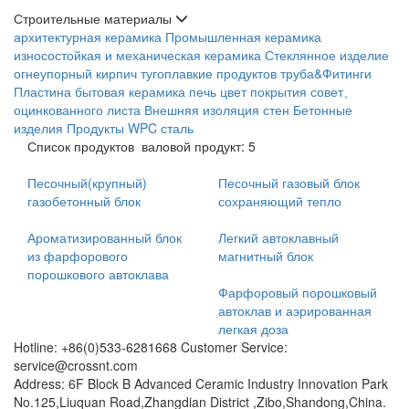
Строительные материалы
архитектурная керамика
Промышленная керамика
износостойкая и механическая керамика
Стеклянное изделие
огнеупорный кирпич
тугоплавкие продуктов
труба&Фитинги
Пластина
бытовая керамика
печь
цвет покрытия совет、
оцинкованного листа
Внешняя изоляция стен
Бетонные
изделия
Продукты WPC
сталь
Список продуктов
валовой продукт: 5
Песочный(крупный)
Песочный газовый блок
газобетонный блок
сохраняющий тепло
Ароматизированный блок
Легкий автоклавный
из фарфорового
магнитный блок
порошкового автоклава
Фарфоровый порошковый
автоклав и аэрированная
легкая доза
Hotline: +86(0)533-6281668 Customer Service:
service@crossnt.com
Address: 6F Block B Advanced Ceramic Industry Innovation Park
No.125,Liuquan Road,Zhangdian District ,Zibo,Shandong,China.