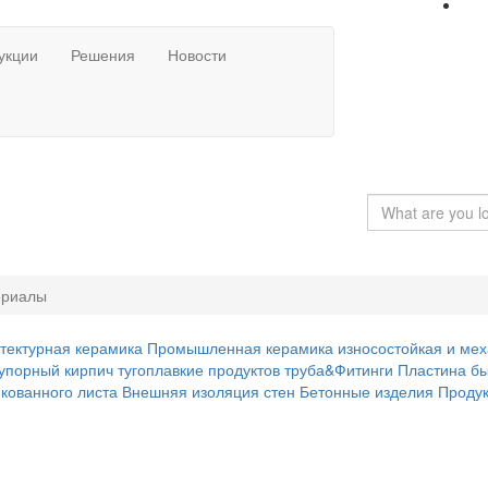
укции
Решения
Новости
ериалы
тектурная керамика
Промышленная керамика
износостойкая и ме
упорный кирпич
тугоплавкие продуктов
труба&Фитинги
Пластина
бы
кованного листа
Внешняя изоляция стен
Бетонные изделия
Проду