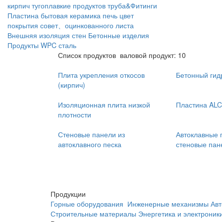
кирпич
тугоплавкие продуктов
труба&Фитинги
Пластина
бытовая керамика
печь
цвет
покрытия совет、оцинкованного листа
Внешняя изоляция стен
Бетонные изделия
Продукты WPC
сталь
Список продуктов
валовой продукт: 10
Плита укрепления откосов
Бетонный гид
(кирпич)
Изоляционная плита низкой
Пластина ALC
плотности
Стеновые панели из
Автоклавные 
автоклавного песка
стеновые пан
Продукции
Горные оборудования
Инженерные механизмы
Авт
Строительные материалы
Энергетика и электроник