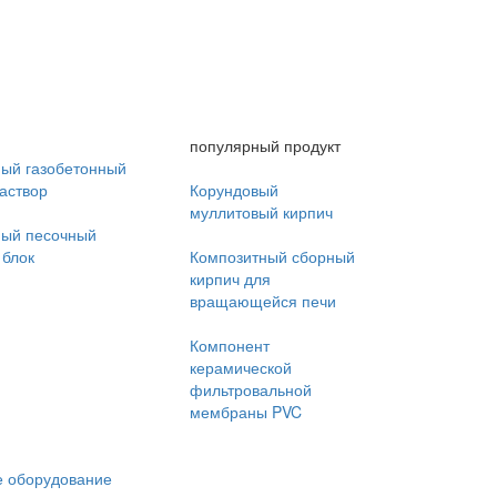
популярный продукт
ный газобетонный
аствор
Корундовый
муллитовый кирпич
ный песочный
 блок
Композитный сборный
кирпич для
вращающейся печи
Компонент
керамической
фильтровальной
мембраны PVC
 оборудование