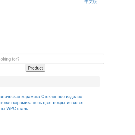
中文版
Product
ханическая керамика
Стеклянное изделие
товая керамика
печь
цвет покрытия совет、
кты WPC
сталь