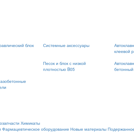
равлический блок
Системные аксессуары
Автоклав
клеевой р
Песок и блок с низкой
Автоклав
плотностью B05
бетонный
газобетонные
ели
озапчасти
Химикаты
и
Фармацевтическое оборудование
Новые материалы
Подержанное