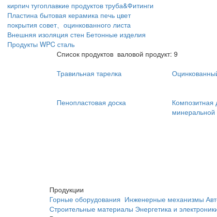
кирпич
тугоплавкие продуктов
труба&Фитинги
Пластина
бытовая керамика
печь
цвет
покрытия совет、оцинкованного листа
Внешняя изоляция стен
Бетонные изделия
Продукты WPC
сталь
Список продуктов
валовой продукт: 9
Травильная тарелка
Оцинкованный
Пенопластовая доска
Композитная 
минеральной 
Продукции
Горные оборудования
Инженерные механизмы
Авт
Строительные материалы
Энергетика и электроник