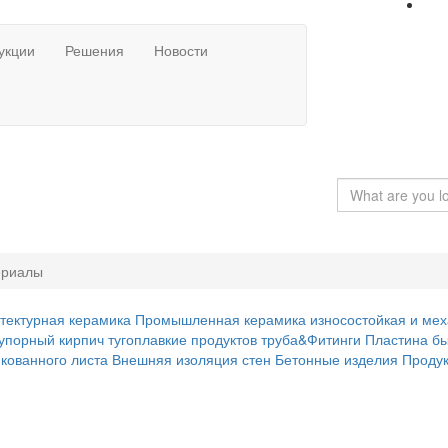
укции
Решения
Новости
ериалы
тектурная керамика
Промышленная керамика
износостойкая и ме
упорный кирпич
тугоплавкие продуктов
труба&Фитинги
Пластина
бы
кованного листа
Внешняя изоляция стен
Бетонные изделия
Проду