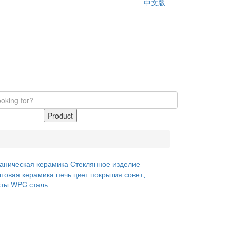
中文版
Product
ханическая керамика
Стеклянное изделие
товая керамика
печь
цвет покрытия совет、
кты WPC
сталь