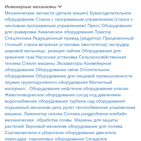
Инженерные механизмы
Механические запчасти (детали машин)
Бумагоделательное
оборудование
Станок с программным управлением (станок с
числовым программным управлением)
Пресс
Оборудование
для гравировки
Химическое оборудование
Трактор
Спецтехника
Редукционный привод (редуктор)
Прецизионный
(точный) станок
ветряная установка (вентилятор)
экструдер
шаровой мельницы
реакция чайник
Оборудование для
хранения газа
Насосная установка
Сельскохозяйственная
техника
Cтекло машины
Экскаваторы
Конвейерное
оборудование
Оборудование связи
Отопительное
оборудование
Оборудование для пищевой промышленности
пружин
грузоподъемного оборудования
Магнитный
материал、Оборудование
нефтяное оборудование
клапан
Животноводческое оборудование
сосуд под давлением
водоснабжение оборудования
турбина
сад оборудования
подъемный механизм
цепь
рулет
теплообменник
упаковочная
машина
Ламинатор
сеялка
Солома раздроблена
комбайн
механическая обработка почвы
Машины для защиты
растений
Зерновой механизм
оборудование для полива
Сортировочное и уборочное оборудование
двигатель
пересадка
парниковых оборудования
Складское