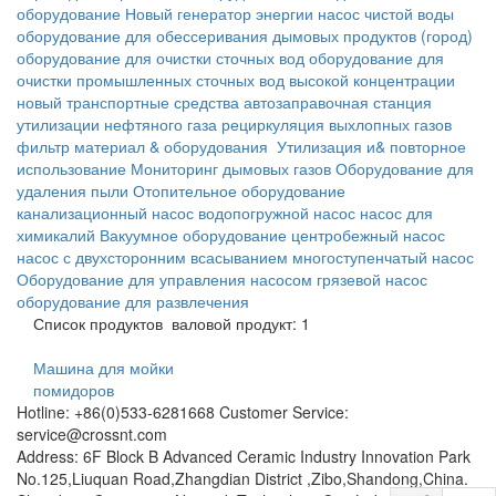
оборудование
Новый генератор энергии
насос чистой воды
оборудование для обессеривания дымовых продуктов
(город)
оборудование для очистки сточных вод
оборудование для
очистки промышленных сточных вод высокой концентрации
новый транспортные средства
автозаправочная станция
утилизации нефтяного газа
рециркуляция выхлопных газов
фильтр материал & оборудования
Утилизация и& повторное
использование
Мониторинг дымовых газов
Оборудование для
удаления пыли
Отопительное оборудование
канализационный насос
водопогружной насос
насос для
химикалий
Вакуумное оборудование
центробежный насос
насос с двухсторонним всасыванием
многоступенчатый насос
Оборудование для управления насосом
грязевой насос
оборудование для развлечения
Список продуктов
валовой продукт: 1
Машина для мойки
помидоров
Hotline: +86(0)533-6281668 Customer Service:
service@crossnt.com
Address: 6F Block B Advanced Ceramic Industry Innovation Park
No.125,Liuquan Road,Zhangdian District ,Zibo,Shandong,China.