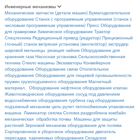
Инженерные механизмы
Механические запчасти (детали машин)
Бумагоделательное
оборудование
Станок с программным управлением (станок с
числовым программным управлением)
Пресс
Оборудование
для гравировки
Химическое оборудование
Трактор
Спецтехника
Редукционный привод (редуктор)
Прецизионный
(точный) станок
ветряная установка (вентилятор)
экструдер
шаровой мельницы
реакция чайник
Оборудование для
хранения газа
Насосная установка
Сельскохозяйственная
техника
Cтекло машины
Экскаваторы
Конвейерное
оборудование
Оборудование связи
Отопительное
оборудование
Оборудование для пищевой промышленности
пружин
грузоподъемного оборудования
Магнитный
материал、Оборудование
нефтяное оборудование
клапан
Животноводческое оборудование
сосуд под давлением
водоснабжение оборудования
турбина
сад оборудования
подъемный механизм
цепь
рулет
теплообменник
упаковочная
машина
Ламинатор
сеялка
Солома раздроблена
комбайн
механическая обработка почвы
Машины для защиты
растений
Зерновой механизм
оборудование для полива
Сортировочное и уборочное оборудование
двигатель
пересадка
парниковых оборудования
Складское