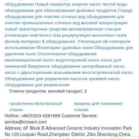
оборудование
Новый генератор энергии
насос чистой воды
оборудование для обессеривания дымовых продуктов
(город)
оборудование для очистки сточных вод
оборудование для
очистки промышленных сточных вод высокой концентрации
новый транспортные средства
автозаправочная станция
утилизации нефтяного газа
рециркуляция выхлопных газов
фильтр материал & оборудования
Утилизация и& повторное
использование
Мониторинг дымовых газов
Оборудование для
удаления пыли
Отопительное оборудование
канализационный насос
водопогружной насос
насос для
химикалий
Вакуумное оборудование
центробежный насос
насос с двухсторонним всасыванием
многоступенчатый насос
Оборудование для управления насосом
грязевой насос
оборудование для развлечения
Список продуктов
валовой продукт: 2
проволочно-волочильный
машина для нанесения
станок
пленки
Hotline: +86(0)533-6281668 Customer Service:
service@crossnt.com
Address: 6F Block B Advanced Ceramic Industry Innovation Park
No.125,Liuquan Road,Zhangdian District ,Zibo,Shandong,China.