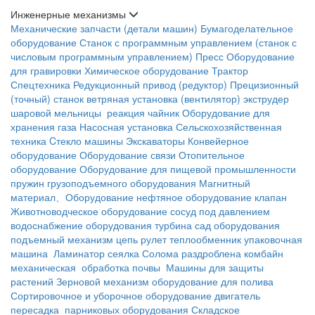
Инженерные механизмы
Механические запчасти (детали машин)
Бумагоделательное
оборудование
Станок с программным управлением (станок с
числовым программным управлением)
Пресс
Оборудование
для гравировки
Химическое оборудование
Трактор
Спецтехника
Редукционный привод (редуктор)
Прецизионный
(точный) станок
ветряная установка (вентилятор)
экструдер
шаровой мельницы
реакция чайник
Оборудование для
хранения газа
Насосная установка
Сельскохозяйственная
техника
Cтекло машины
Экскаваторы
Конвейерное
оборудование
Оборудование связи
Отопительное
оборудование
Оборудование для пищевой промышленности
пружин
грузоподъемного оборудования
Магнитный
материал、Оборудование
нефтяное оборудование
клапан
Животноводческое оборудование
сосуд под давлением
водоснабжение оборудования
турбина
сад оборудования
подъемный механизм
цепь
рулет
теплообменник
упаковочная
машина
Ламинатор
сеялка
Солома раздроблена
комбайн
механическая обработка почвы
Машины для защиты
растений
Зерновой механизм
оборудование для полива
Сортировочное и уборочное оборудование
двигатель
пересадка
парниковых оборудования
Складское