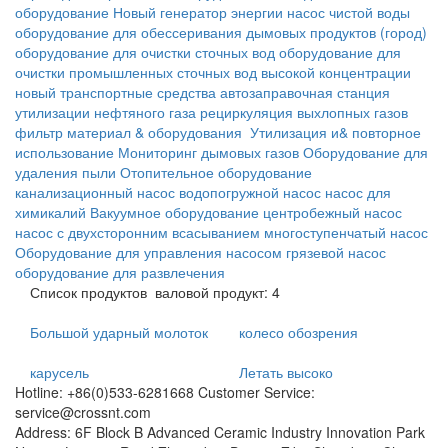
оборудование
Новый генератор энергии
насос чистой воды
оборудование для обессеривания дымовых продуктов
(город)
оборудование для очистки сточных вод
оборудование для
очистки промышленных сточных вод высокой концентрации
новый транспортные средства
автозаправочная станция
утилизации нефтяного газа
рециркуляция выхлопных газов
фильтр материал & оборудования
Утилизация и& повторное
использование
Мониторинг дымовых газов
Оборудование для
удаления пыли
Отопительное оборудование
канализационный насос
водопогружной насос
насос для
химикалий
Вакуумное оборудование
центробежный насос
насос с двухсторонним всасыванием
многоступенчатый насос
Оборудование для управления насосом
грязевой насос
оборудование для развлечения
Список продуктов
валовой продукт: 4
Большой ударный молоток
колесо обозрения
карусель
Летать высоко
Hotline: +86(0)533-6281668 Customer Service:
service@crossnt.com
Address: 6F Block B Advanced Ceramic Industry Innovation Park