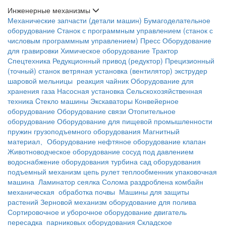
Инженерные механизмы
Механические запчасти (детали машин)
Бумагоделательное
оборудование
Станок с программным управлением (станок с
числовым программным управлением)
Пресс
Оборудование
для гравировки
Химическое оборудование
Трактор
Спецтехника
Редукционный привод (редуктор)
Прецизионный
(точный) станок
ветряная установка (вентилятор)
экструдер
шаровой мельницы
реакция чайник
Оборудование для
хранения газа
Насосная установка
Сельскохозяйственная
техника
Cтекло машины
Экскаваторы
Конвейерное
оборудование
Оборудование связи
Отопительное
оборудование
Оборудование для пищевой промышленности
пружин
грузоподъемного оборудования
Магнитный
материал、Оборудование
нефтяное оборудование
клапан
Животноводческое оборудование
сосуд под давлением
водоснабжение оборудования
турбина
сад оборудования
подъемный механизм
цепь
рулет
теплообменник
упаковочная
машина
Ламинатор
сеялка
Солома раздроблена
комбайн
механическая обработка почвы
Машины для защиты
растений
Зерновой механизм
оборудование для полива
Сортировочное и уборочное оборудование
двигатель
пересадка
парниковых оборудования
Складское