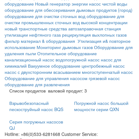
оборудование
Новый генератор энергии
насос чистой воды
оборудование для обессеривания дымовых продуктов
(город)
оборудование для очистки сточных вод
оборудование для
очистки промышленных сточных вод высокой концентрации
новый транспортные средства
автозаправочная станция
утилизации нефтяного газа
рециркуляция выхлопных газов
фильтр материал & оборудования
Утилизация и& повторное
использование
Мониторинг дымовых газов
Оборудование для
удаления пыли
Отопительное оборудование
канализационный насос
водопогружной насос
насос для
химикалий
Вакуумное оборудование
центробежный насос
насос с двухсторонним всасыванием
многоступенчатый насос
Оборудование для управления насосом
грязевой насос
оборудование для развлечения
Список продуктов
валовой продукт: 3
Взрывобезопасный
Погружной насос большой
пескоструйный насос BQS
мощности серии QXN
Серия погружных насосов
QJ
Hotline: +86(0)533-6281668 Customer Service: