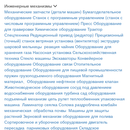
Инженерные механизмы
Механические запчасти (детали машин)
Бумагоделательное
оборудование
Станок с программным управлением (станок с
числовым программным управлением)
Пресс
Оборудование
для гравировки
Химическое оборудование
Трактор
Спецтехника
Редукционный привод (редуктор)
Прецизионный
(точный) станок
ветряная установка (вентилятор)
экструдер
шаровой мельницы
реакция чайник
Оборудование для
хранения газа
Насосная установка
Сельскохозяйственная
техника
Cтекло машины
Экскаваторы
Конвейерное
оборудование
Оборудование связи
Отопительное
оборудование
Оборудование для пищевой промышленности
пружин
грузоподъемного оборудования
Магнитный
материал、Оборудование
нефтяное оборудование
клапан
Животноводческое оборудование
сосуд под давлением
водоснабжение оборудования
турбина
сад оборудования
подъемный механизм
цепь
рулет
теплообменник
упаковочная
машина
Ламинатор
сеялка
Солома раздроблена
комбайн
механическая обработка почвы
Машины для защиты
растений
Зерновой механизм
оборудование для полива
Сортировочное и уборочное оборудование
двигатель
пересадка
парниковых оборудования
Складское