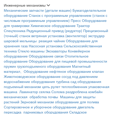
Инженерные механизмы
Механические запчасти (детали машин)
Бумагоделательное
оборудование
Станок с программным управлением (станок с
числовым программным управлением)
Пресс
Оборудование
для гравировки
Химическое оборудование
Трактор
Спецтехника
Редукционный привод (редуктор)
Прецизионный
(точный) станок
ветряная установка (вентилятор)
экструдер
шаровой мельницы
реакция чайник
Оборудование для
хранения газа
Насосная установка
Сельскохозяйственная
техника
Cтекло машины
Экскаваторы
Конвейерное
оборудование
Оборудование связи
Отопительное
оборудование
Оборудование для пищевой промышленности
пружин
грузоподъемного оборудования
Магнитный
материал、Оборудование
нефтяное оборудование
клапан
Животноводческое оборудование
сосуд под давлением
водоснабжение оборудования
турбина
сад оборудования
подъемный механизм
цепь
рулет
теплообменник
упаковочная
машина
Ламинатор
сеялка
Солома раздроблена
комбайн
механическая обработка почвы
Машины для защиты
растений
Зерновой механизм
оборудование для полива
Сортировочное и уборочное оборудование
двигатель
пересадка
парниковых оборудования
Складское