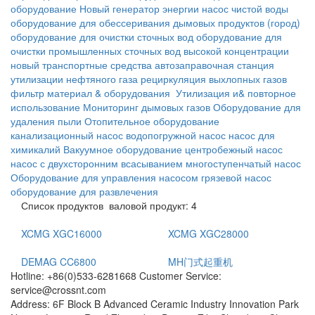
оборудование
Новый генератор энергии
насос чистой воды
оборудование для обессеривания дымовых продуктов
(город)
оборудование для очистки сточных вод
оборудование для
очистки промышленных сточных вод высокой концентрации
новый транспортные средства
автозаправочная станция
утилизации нефтяного газа
рециркуляция выхлопных газов
фильтр материал & оборудования
Утилизация и& повторное
использование
Мониторинг дымовых газов
Оборудование для
удаления пыли
Отопительное оборудование
канализационный насос
водопогружной насос
насос для
химикалий
Вакуумное оборудование
центробежный насос
насос с двухсторонним всасыванием
многоступенчатый насос
Оборудование для управления насосом
грязевой насос
оборудование для развлечения
Список продуктов
валовой продукт: 4
XCMG XGC16000
XCMG XGC28000
DEMAG CC6800
MH门式起重机
Hotline: +86(0)533-6281668 Customer Service:
service@crossnt.com
Address: 6F Block B Advanced Ceramic Industry Innovation Park