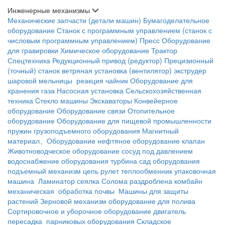
Инженерные механизмы
Механические запчасти (детали машин)
Бумагоделательное
оборудование
Станок с программным управлением (станок с
числовым программным управлением)
Пресс
Оборудование
для гравировки
Химическое оборудование
Трактор
Спецтехника
Редукционный привод (редуктор)
Прецизионный
(точный) станок
ветряная установка (вентилятор)
экструдер
шаровой мельницы
реакция чайник
Оборудование для
хранения газа
Насосная установка
Сельскохозяйственная
техника
Cтекло машины
Экскаваторы
Конвейерное
оборудование
Оборудование связи
Отопительное
оборудование
Оборудование для пищевой промышленности
пружин
грузоподъемного оборудования
Магнитный
материал、Оборудование
нефтяное оборудование
клапан
Животноводческое оборудование
сосуд под давлением
водоснабжение оборудования
турбина
сад оборудования
подъемный механизм
цепь
рулет
теплообменник
упаковочная
машина
Ламинатор
сеялка
Солома раздроблена
комбайн
механическая обработка почвы
Машины для защиты
растений
Зерновой механизм
оборудование для полива
Сортировочное и уборочное оборудование
двигатель
пересадка
парниковых оборудования
Складское