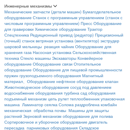
Инженерные механизмы
Механические запчасти (детали машин)
Бумагоделательное
оборудование
Станок с программным управлением (станок с
числовым программным управлением)
Пресс
Оборудование
для гравировки
Химическое оборудование
Трактор
Спецтехника
Редукционный привод (редуктор)
Прецизионный
(точный) станок
ветряная установка (вентилятор)
экструдер
шаровой мельницы
реакция чайник
Оборудование для
хранения газа
Насосная установка
Сельскохозяйственная
техника
Cтекло машины
Экскаваторы
Конвейерное
оборудование
Оборудование связи
Отопительное
оборудование
Оборудование для пищевой промышленности
пружин
грузоподъемного оборудования
Магнитный
материал、Оборудование
нефтяное оборудование
клапан
Животноводческое оборудование
сосуд под давлением
водоснабжение оборудования
турбина
сад оборудования
подъемный механизм
цепь
рулет
теплообменник
упаковочная
машина
Ламинатор
сеялка
Солома раздроблена
комбайн
механическая обработка почвы
Машины для защиты
растений
Зерновой механизм
оборудование для полива
Сортировочное и уборочное оборудование
двигатель
пересадка
парниковых оборудования
Складское