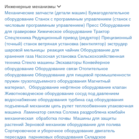
Инженерные механизмы
Механические запчасти (детали машин)
Бумагоделательное
оборудование
Станок с программным управлением (станок с
числовым программным управлением)
Пресс
Оборудование
для гравировки
Химическое оборудование
Трактор
Спецтехника
Редукционный привод (редуктор)
Прецизионный
(точный) станок
ветряная установка (вентилятор)
экструдер
шаровой мельницы
реакция чайник
Оборудование для
хранения газа
Насосная установка
Сельскохозяйственная
техника
Cтекло машины
Экскаваторы
Конвейерное
оборудование
Оборудование связи
Отопительное
оборудование
Оборудование для пищевой промышленности
пружин
грузоподъемного оборудования
Магнитный
материал、Оборудование
нефтяное оборудование
клапан
Животноводческое оборудование
сосуд под давлением
водоснабжение оборудования
турбина
сад оборудования
подъемный механизм
цепь
рулет
теплообменник
упаковочная
машина
Ламинатор
сеялка
Солома раздроблена
комбайн
механическая обработка почвы
Машины для защиты
растений
Зерновой механизм
оборудование для полива
Сортировочное и уборочное оборудование
двигатель
пересадка
парниковых оборудования
Складское