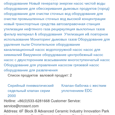
оборудование
Новый генератор энергии
насос чистой воды
оборудование для обессеривания дымовых продуктов
(город)
оборудование для очистки сточных вод
оборудование для
очистки промышленных сточных вод высокой концентрации
новый транспортные средства
автозаправочная станция
утилизации нефтяного газа
рециркуляция выхлопных газов
фильтр материал & оборудования
Утилизация и& повторное
использование
Мониторинг дымовых газов
Оборудование для
удаления пыли
Отопительное оборудование
канализационный насос
водопогружной насос
насос для
химикалий
Вакуумное оборудование
центробежный насос
насос с двухсторонним всасыванием
многоступенчатый насос
Оборудование для управления насосом
грязевой насос
оборудование для развлечения
Список продуктов
валовой продукт: 2
Серийный пневматический
Клапан-бабочка с жестким
седельный клапан серии
уплотнением EDC
2000
Hotline: +86(0)533-6281668 Customer Service:
service@crossnt.com
Address: 6F Block B Advanced Ceramic Industry Innovation Park