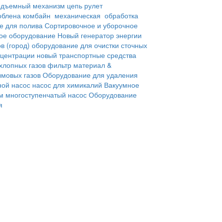
одъемный механизм
цепь
рулет
облена
комбайн
механическая обработка
е для полива
Сортировочное и уборочное
ое оборудование
Новый генератор энергии
ов
(город) оборудование для очистки сточных
нцентрации
новый транспортные средства
хлопных газов
фильтр материал &
мовых газов
Оборудование для удаления
ной насос
насос для химикалий
Вакуумное
м
многоступенчатый насос
Оборудование
ия