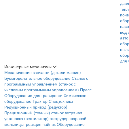
дав
теп
поч
обо
насо
вод
авто
обо
пыл
обо
для 
Инженерные механизмы
Механические запчасти (детали машин)
Бумагоделательное оборудование
Станок с
программным управлением (станок с
числовым программным управлением)
Пресс
Оборудование для гравировки
Химическое
оборудование
Трактор
Спецтехника
Редукционный привод (редуктор)
Прецизионный (точный) станок
ветряная
установка (вентилятор)
экструдер
шаровой
мельницы
реакция чайник
Оборудование