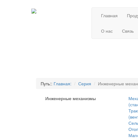
Главная
Прод
О нас
Связь
Путь::
Главная:
Серия
Инженерные меха
Инженерные механизмы
Меха
(ста
Трак
(вен
Сель
Отоп
Маг