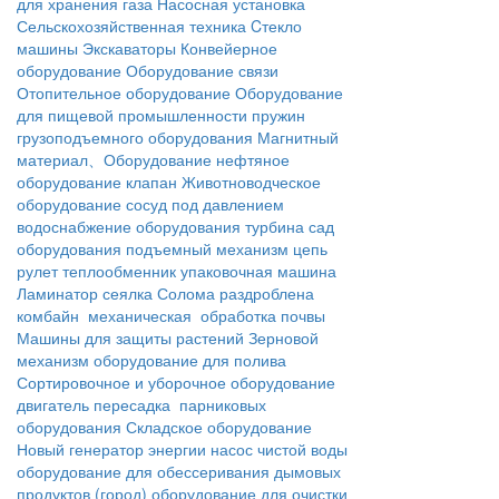
для хранения газа
Насосная установка
Сельскохозяйственная техника
Cтекло
машины
Экскаваторы
Конвейерное
оборудование
Оборудование связи
Отопительное оборудование
Оборудование
для пищевой промышленности
пружин
грузоподъемного оборудования
Магнитный
материал、Оборудование
нефтяное
оборудование
клапан
Животноводческое
оборудование
сосуд под давлением
водоснабжение оборудования
турбина
сад
оборудования
подъемный механизм
цепь
рулет
теплообменник
упаковочная машина
Ламинатор
сеялка
Солома раздроблена
комбайн
механическая обработка почвы
Машины для защиты растений
Зерновой
механизм
оборудование для полива
Сортировочное и уборочное оборудование
двигатель
пересадка
парниковых
оборудования
Складское оборудование
Новый генератор энергии
насос чистой воды
оборудование для обессеривания дымовых
продуктов
(город) оборудование для очистки