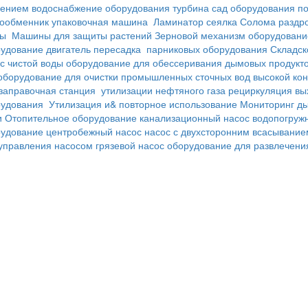
лением
водоснабжение оборудования
турбина
сад оборудования
п
лообменник
упаковочная машина
Ламинатор
сеялка
Солома раздр
вы
Машины для защиты растений
Зерновой механизм
оборудовани
рудование
двигатель
пересадка
парниковых оборудования
Складск
с чистой воды
оборудование для обессеривания дымовых продукт
оборудование для очистки промышленных сточных вод высокой ко
заправочная станция
утилизации нефтяного газа
рециркуляция вы
рудования
Утилизация и& повторное использование
Мониторинг ды
и
Отопительное оборудование
канализационный насос
водопогруж
рудование
центробежный насос
насос с двухсторонним всасывание
управления насосом
грязевой насос
оборудование для развлечен