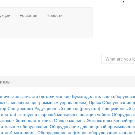
укции
Решения
Новости
низмы
нические запчасти (детали машин)
Бумагоделательное оборудова
нок с числовым программным управлением)
Пресс
Оборудование д
тор
Спецтехника
Редукционный привод (редуктор)
Прецизионный (т
тилятор)
экструдер
шаровой мельницы
реакция чайник
Оборудован
скохозяйственная техника
Cтекло машины
Экскаваторы
Конвейерн
ительное оборудование
Оборудование для пищевой промышленн
нитный материал、Оборудование
нефтяное оборудование
клапан