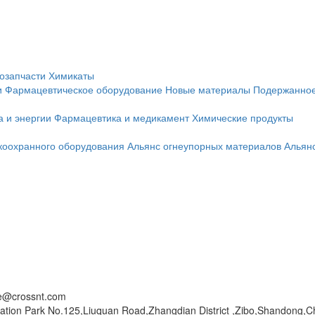
озапчасти
Химикаты
и
Фармацевтическое оборудование
Новые материалы
Подержанное
а и энергии
Фармацевтика и медикамент
Химические продукты
коохранного оборудования
Альянс огнеупорных материалов
Альян
ce@crossnt.com
ation Park No.125,Liuquan Road,Zhangdian District ,Zibo,Shandong,C