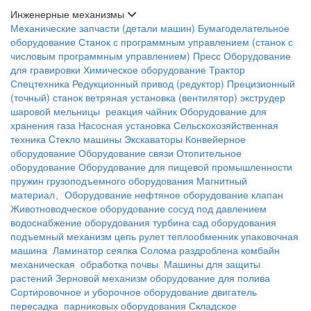
Инженерные механизмы
Механические запчасти (детали машин)
Бумагоделательное
оборудование
Станок с программным управлением (станок с
числовым программным управлением)
Пресс
Оборудование
для гравировки
Химическое оборудование
Трактор
Спецтехника
Редукционный привод (редуктор)
Прецизионный
(точный) станок
ветряная установка (вентилятор)
экструдер
шаровой мельницы
реакция чайник
Оборудование для
хранения газа
Насосная установка
Сельскохозяйственная
техника
Cтекло машины
Экскаваторы
Конвейерное
оборудование
Оборудование связи
Отопительное
оборудование
Оборудование для пищевой промышленности
пружин
грузоподъемного оборудования
Магнитный
материал、Оборудование
нефтяное оборудование
клапан
Животноводческое оборудование
сосуд под давлением
водоснабжение оборудования
турбина
сад оборудования
подъемный механизм
цепь
рулет
теплообменник
упаковочная
машина
Ламинатор
сеялка
Солома раздроблена
комбайн
механическая обработка почвы
Машины для защиты
растений
Зерновой механизм
оборудование для полива
Сортировочное и уборочное оборудование
двигатель
пересадка
парниковых оборудования
Складское