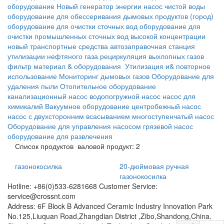
оборудование
Новый генератор энергии
насос чистой воды
оборудование для обессеривания дымовых продуктов
(город)
оборудование для очистки сточных вод
оборудование для
очистки промышленных сточных вод высокой концентрации
новый транспортные средства
автозаправочная станция
утилизации нефтяного газа
рециркуляция выхлопных газов
фильтр материал & оборудования
Утилизация и& повторное
использование
Мониторинг дымовых газов
Оборудование для
удаления пыли
Отопительное оборудование
канализационный насос
водопогружной насос
насос для
химикалий
Вакуумное оборудование
центробежный насос
насос с двухсторонним всасыванием
многоступенчатый насос
Оборудование для управления насосом
грязевой насос
оборудование для развлечения
Список продуктов
валовой продукт: 2
газонокосилка
20-дюймовая ручная
газонокосилка
Hotline: +86(0)533-6281668 Customer Service:
service@crossnt.com
Address: 6F Block B Advanced Ceramic Industry Innovation Park
No.125,Liuquan Road,Zhangdian District ,Zibo,Shandong,China.